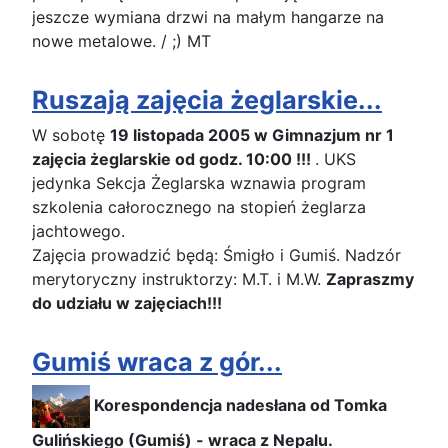
jeszcze wymiana drzwi na małym hangarze na
nowe metalowe. / ;) MT
Ruszają zajęcia żeglarskie...
W sobotę
19 listopada 2005 w Gimnazjum nr 1
zajęcia żeglarskie od godz. 10:00 !!!
. UKS
jedynka Sekcja Żeglarska wznawia program
szkolenia całorocznego na stopień żeglarza
jachtowego.
Zajęcia prowadzić będą: Śmigło i Gumiś. Nadzór
merytoryczny instruktorzy: M.T. i M.W.
Zapraszmy
do udziału w zajęciach!!!
Gumiś wraca z gór...
Korespondencja nadesłana od Tomka
Gulińskiego (Gumiś) - wraca z Nepalu.