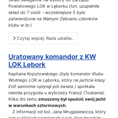
Powiatowego LOK w Lęborku
(tzn. uzupełniła
skład do 7 osób - wcześniejsze 5 było
zatwierdzone na Walnym Zebraniu członków
klubu w br.)
Czytaj więcej: Rada ustaliła..
Uratowany komandor z KW
LOK Lębork
Kapitana Kopytowskiego
(były komandor Klubu
Wodnego LOK w Lęborku, który na jachcie klasy
Enif samotnie opłynął pół świata )
spotkała
niemiła przygoda u wybrzeży Francji (Toskania).
Kilka dni temu
zmuszony był opuścić swój jacht
w warunkach sztormowych.
Z informacji od kol. Jana Mrugasiewicza, który
jest w bliskich kontaktach z kpt. Kopytowskim