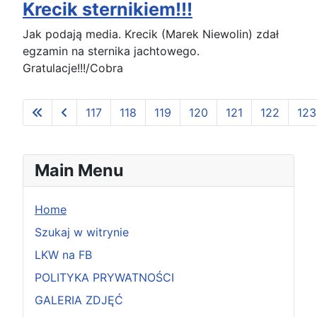
Krecik sternikiem!!!
Jak podają media. Krecik (Marek Niewolin) zdał
egzamin na sternika jachtowego.
Gratulacje!!!/Cobra
117
118
119
120
121
122
123
Strona 125 z 126
Main Menu
Home
Szukaj w witrynie
LKW na FB
POLITYKA PRYWATNOŚCI
GALERIA ZDJĘĆ