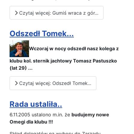
Czytaj więcej: Gumiś wraca z gór...
Odszedł Tomek...
Wczoraj w nocy odszedł nasz kolega z
klubu kol. sternik jachtowy Tomasz Pastuszko
(lat 29) ...
Czytaj więcej: Odszedł Tomek...
Rada ustaliła..
6.11.2005 ustalono m.in. że
budujemy nowe
Omegi dla klubu !!!
Skład delegatów na wybory do Zarządu