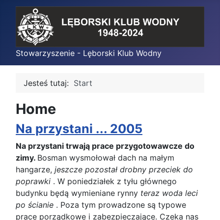
Stowarzyszenie - Lęborski Klub Wodny
Jesteś tutaj:
Start
Home
Na przystani ... 2005
Na przystani trwają prace przygotowawcze do
zimy.
Bosman wysmołował dach na małym
hangarze,
jeszcze pozostał drobny przeciek do
poprawki
. W poniedziałek z tyłu głównego
budynku będą wymieniane rynny
teraz woda leci
po ścianie
. Poza tym prowadzone są typowe
prace porządkowe i zabezpieczające. Czeka nas