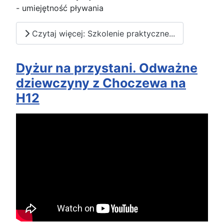
- umiejętność pływania
Czytaj więcej: Szkolenie praktyczne...
Dyżur na przystani. Odważne
dziewczyny z Choczewa na
H12