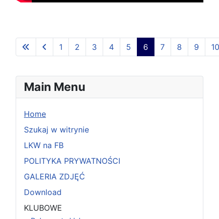
1
2
3
4
5
6
7
8
9
1
Strona 6 z 126
Main Menu
Home
Szukaj w witrynie
LKW na FB
POLITYKA PRYWATNOŚCI
GALERIA ZDJĘĆ
Download
KLUBOWE