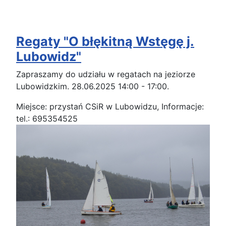
Regaty "O błękitną Wstęgę j.
Lubowidz"
Zapraszamy do udziału w regatach na jeziorze
Lubowidzkim.
28.06.2025 14:00 - 17:00.
Miejsce: przystań CSiR w Lubowidzu, Informacje:
tel.: 695354525