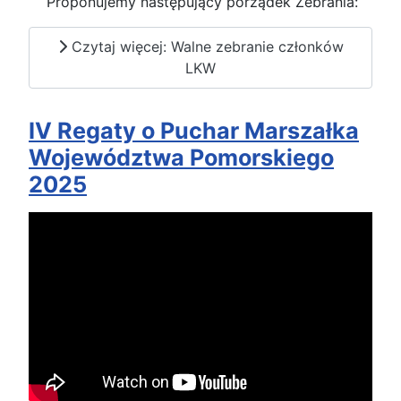
Proponujemy następujący porządek Zebrania:
Czytaj więcej: Walne zebranie członków
LKW
IV Regaty o Puchar Marszałka
Województwa Pomorskiego
2025