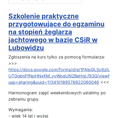
Szkolenie praktyczne
przygotowujące do egzaminu
na stopień żeglarza
jachtowego w bazie CSiR w
Lubowidzu
Zgłoszenia na kurs tylko za pomocą formularza:
>>>
https://docs.google.com/forms/d/e/1FAIpQLSc6zlU1c
UTQqbnFfNpHNxKM_yyWpqUN2BeHgLf93Q/viewform
usp=sharing&ouid=113410189578922060046
<<<
Harmonogram zajęć weekendowych ustalimy po
zebraniu grupy.
Wymagania:
- wiek 14 lat i wyżej